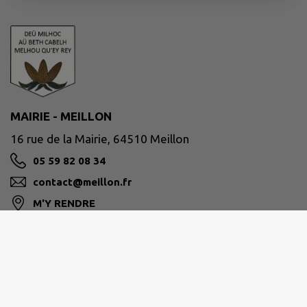
MAIRIE - MEILLON
16 rue de la Mairie, 64510 Meillon
05 59 82 08 34
contact@meillon.fr
M'Y RENDRE
www.meillon.fr/
Site réalisé par
IntraMuros SAS
|
Mentions légales
|
CGU
|
Politique de confidentialité