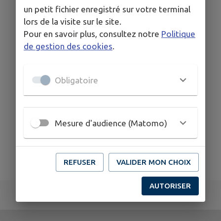
Saisissez les mots clés de votre recherche puis
un petit fichier enregistré sur votre terminal
cliquez sur le bouton 'Rechercher'
lors de la visite sur le site.
Pour en savoir plus, consultez notre
Politique
de gestion des cookies
.
Obligatoire
Mesure d'audience (Matomo)
REFUSER
VALIDER MON CHOIX
AUTORISER