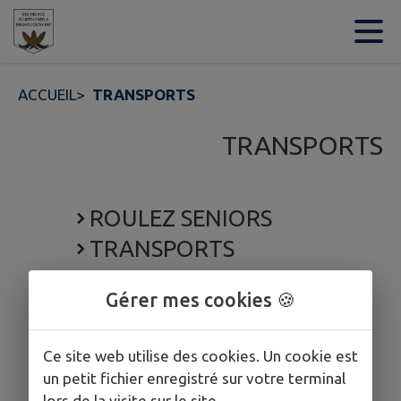
Contenu
Menu
Recherche
Pied de page
ACCUEIL
>
TRANSPORTS
TRANSPORTS
ROULEZ SENIORS
TRANSPORTS
Gérer mes cookies 🍪
Ce site web utilise des cookies. Un cookie est
un petit fichier enregistré sur votre terminal
lors de la visite sur le site.