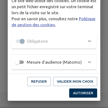
Ce site web utilise des cookies. Un cookie est
un petit fichier enregistré sur votre terminal
lors de la visite sur le site.
MEDIATHEQUES DU RESEAU CAPBP
Pour en savoir plus, consultez notre
Politique
de gestion des cookies
.
Obligatoire
Mesure d'audience (Matomo)
REFUSER
VALIDER MON CHOIX
AUTORISER