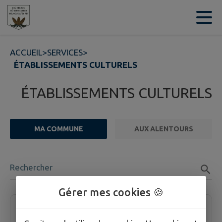
Contenu
Menu
Recherche
Pied de page
ACCUEIL
>
SERVICES
>
ÉTABLISSEMENTS CULTURELS
ÉTABLISSEMENTS CULTURELS
MA COMMUNE
AUX ALENTOURS
FILTRE ACTIF
Rechercher
2 établissement culturel trouvées.
Gérer mes cookies 🍪
Centre culturel