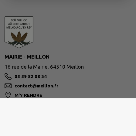
MAIRIE - MEILLON
16 rue de la Mairie, 64510 Meillon
05 59 82 08 34
contact@meillon.fr
M'Y RENDRE
www.meillon.fr/
Site réalisé par
IntraMuros SAS
|
Mentions légales
|
CGU
|
Politique de confidentialité