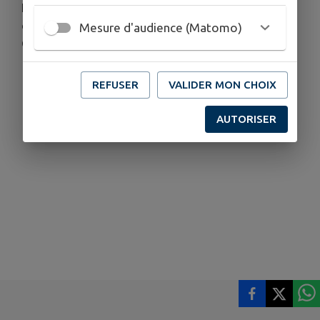
Eglise construite vers 1850
. La grande peinture
de l' abside a été exécutée par Alfred Van de
Mesure d'audience (Matomo)
Gejuchte en 1944
REFUSER
VALIDER MON CHOIX
AUTORISER