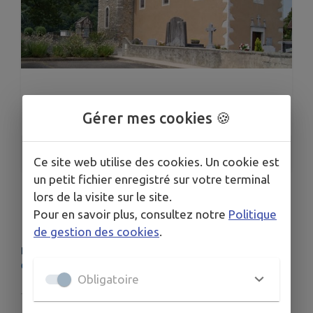
Gérer mes cookies 🍪
1
/
3
Ce site web utilise des cookies. Un cookie est
un petit fichier enregistré sur votre terminal
lors de la visite sur le site.
Eglise Saint Jacques le majeur
Pour en savoir plus, consultez notre
Politique
de gestion des cookies
.
LIEU
64110 Uzos
Obligatoire