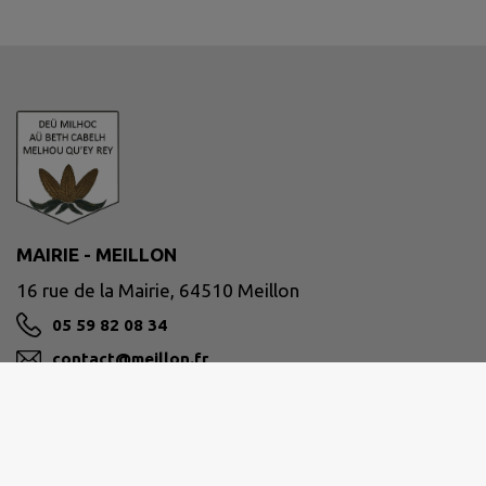
MAIRIE - MEILLON
16 rue de la Mairie, 64510 Meillon
05 59 82 08 34
contact@meillon.fr
M'Y RENDRE
www.meillon.fr/