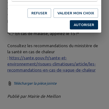
* Mangez frais, équilibré et en quantité suffisante
* Evitez l’alcool
REFUSER
VALIDER MON CHOIX
* Prenez des nouvelles de vos proches et des plus
fragiles
AUTORISER
*👉 En cas de malaise, appelez le 15 !*
Consultez les recommandations du ministère de
la santé en cas de chaleur
:
https://sante.gouv.fr/sante-et-
environnement/risques-climatiques/article/les-
recommandations-en-cas-de-vague-de-chaleur
Télécharger la pièce jointe
Publié par Mairie de Meillon