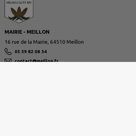
MAIRIE - MEILLON
16 rue de la Mairie, 64510 Meillon
05 59 82 08 34
contact@meillon.fr
M'Y RENDRE
www.meillon.fr/
Site réalisé par
IntraMuros SAS
|
Mentions légales
|
CGU
|
Politique de confidentialité
|
Accessibilité : partiellement conforme
|
Gérer mes cookies
|
Rechercher
|
Plan du site
|
Flux RSS
| Copyright 2026