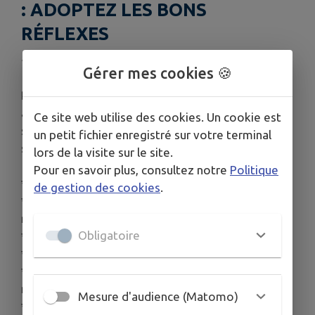
: ADOPTEZ LES BONS
RÉFLEXES
Publié le lundi 22 juin 2026 - Meillon
Gérer mes cookies 🍪
Des gestes simples permettent d’éviter les
accidents. Il faut se préparer AVANT les premiers
Ce site web utilise des cookies. Un cookie est
signes de souffrance corporelle, même si ces
un petit fichier enregistré sur votre terminal
signes paraissent insignifiants._
lors de la visite sur le site.
Pour en savoir plus, consultez notre
Politique
*Pendant les fortes chaleurs. Protégez-vous ! 👇*
de gestion des cookies
.
* Restez au frais (chez vous ou dans un lieu
rafraîchi)
Obligatoire
* Buvez de l’eau (sans attendre d’avoir soif)
* Mouillez-vous le corps
* Fermez les volets et fenêtres le jour, aérez la
nuit
Mesure d'audience (Matomo)
* Privilégiez les activités douces et sans effort