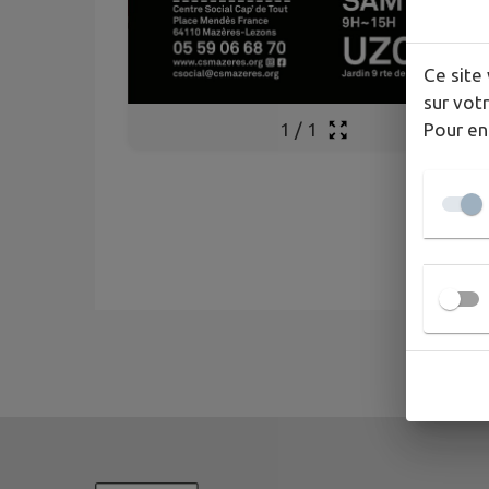
Ce site 
sur votr
Pour en
1
/
1