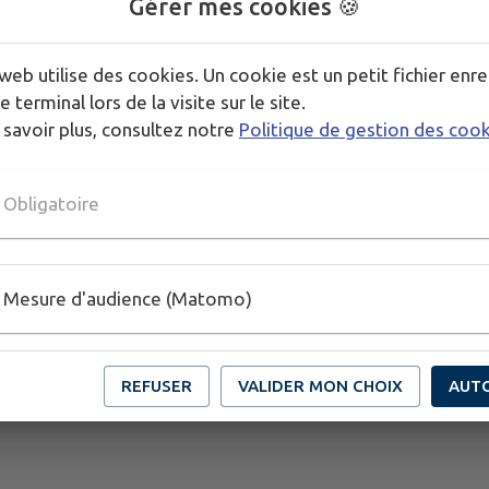
Gérer mes cookies 🍪
Tarif : 5€ par adulte.
Prévoir gourde, carnet pour prendre des notes, et 
web utilise des cookies. Un cookie est un petit fichier enre
Inscription obligatoire avant le 3/06, auprès du c
e terminal lors de la visite sur le site.
70 ou
csocial@csmazeres.org
 savoir plus, consultez notre
Politique de gestion des coo
Publié par Mairie de Meillon
Obligatoire
Mesure d'audience (Matomo)
REFUSER
VALIDER MON CHOIX
AUT