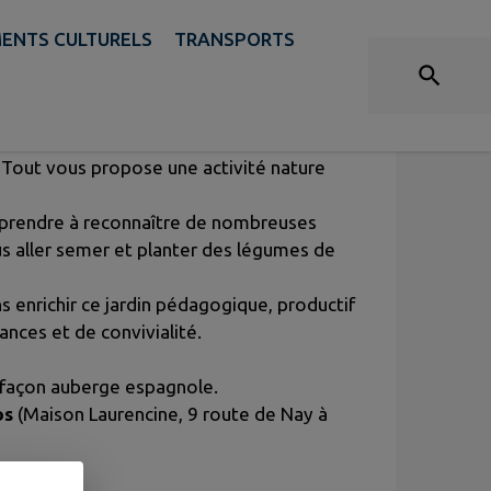
ENTS CULTURELS
TRANSPORTS
R ET REPAS PARTAGÉ
e Tout vous propose une activité nature
pprendre à reconnaître de nombreuses
us aller semer et planter des légumes de
ns enrichir ce jardin pédagogique, productif
nces et de convivialité.
 façon auberge espagnole.
os
(Maison Laurencine, 9 route de Nay à