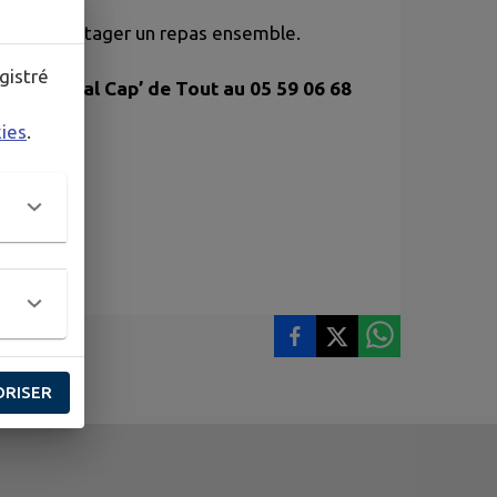
de quoi partager un repas ensemble.
gistré
entre social Cap’ de Tout au 05 59 06 68
kies
.
ORISER